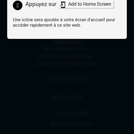
Appuyez sur
Add to Home Screen
2
Lien vers le compte Facebook
Lien vers le compte Instagram
Lien vers la chaîne 
Une icône sera ajoutée à votre écran d'accueil pour
accéder rapidement à ce site web.
Adresse postale
Hôtel de Ville
56, rue Gabriel Lainé
CS 70057 Jouy-le-Moutier
95008 - Cergy-Pontoise Cedex
01 34 41 65 00
Nous écrire
Portail Famille
Billetterie en ligne