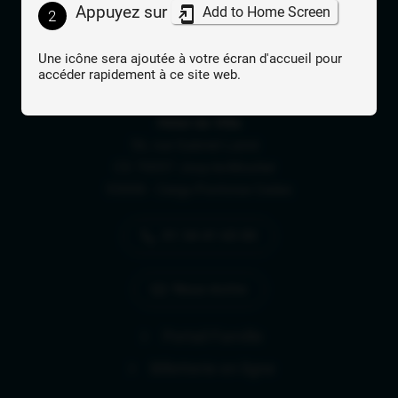
Appuyez sur
Add to Home Screen
2
Lien vers le compte Facebook
Lien vers le compte Instagram
Lien vers la chaîne 
Une icône sera ajoutée à votre écran d'accueil pour
accéder rapidement à ce site web.
Adresse postale
Hôtel de Ville
56, rue Gabriel Lainé
CS 70057 Jouy-le-Moutier
95008 - Cergy-Pontoise Cedex
01 34 41 65 00
Nous écrire
Portail Famille
Billetterie en ligne