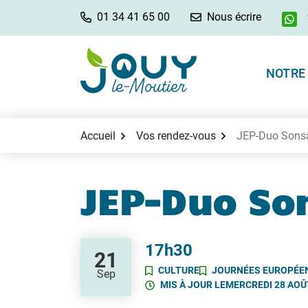
Aller
01 34 41 65 00
Nous écrire
au
contenu
NOTRE 
Accueil
Vos rendez-vous
JEP-Duo Sons
JEP-Duo So
17h30
21
CULTURE
JOURNÉES EUROPÉEN
Sep
MIS À JOUR LE
MERCREDI 28 AOÛ