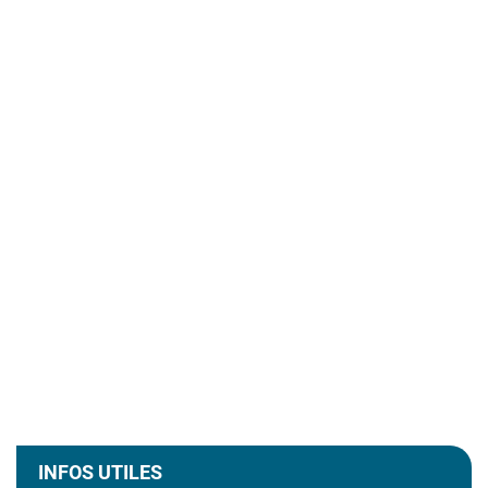
Informations complémentaires
INFOS UTILES