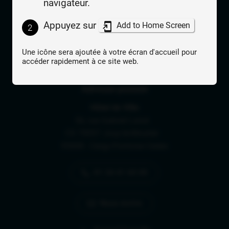
navigateur.
Toutes les démarches
administratives s'effectuent au
Appuyez sur
Add to Home Screen
2
Beffroi.
Une icône sera ajoutée à votre écran d'accueil pour
Lien vers le compte Facebook
Lien vers le compte Instagram
Lien vers la chaîne 
accéder rapidement à ce site web.
Adresse postale
Hôtel de Ville
56, rue Gabriel Lainé
CS 70057 Jouy-le-Moutier
95008 - Cergy-Pontoise Cedex
01 34 41 65 00
Nous écrire