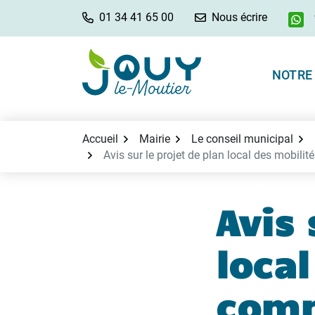
Aller
01 34 41 65 00
Nous écrire
au
contenu
NOTRE 
Accueil
Mairie
Le conseil municipal
Avis sur le projet de plan local des mobil
Avis 
local
com